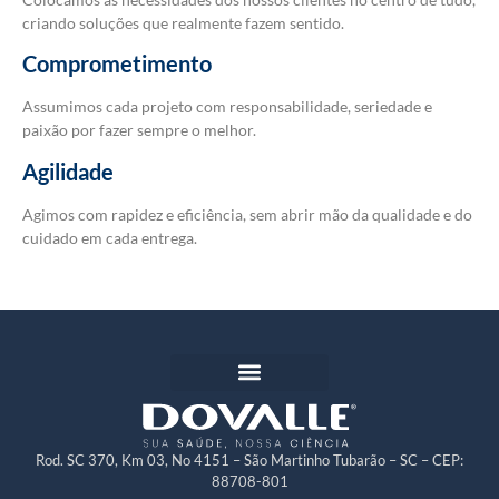
criando soluções que realmente fazem sentido.
Comprometimento
Assumimos cada projeto com responsabilidade, seriedade e
paixão por fazer sempre o melhor.
Agilidade
Agimos com rapidez e eficiência, sem abrir mão da qualidade e do
cuidado em cada entrega.
Rod. SC 370, Km 03, No 4151 – São Martinho Tubarão – SC – CEP:
88708-801