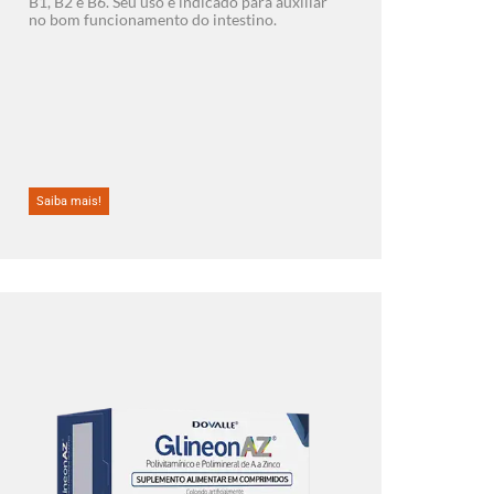
B1, B2 e B6. Seu uso é indicado para auxiliar
no bom funcionamento do intestino.
Saiba mais!