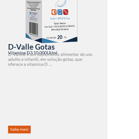
D-Valle Gotas
Vitamina D3 10.000UI/ml
D-Valle® é um suplemento alimentar de uso
adulto e infantil, em solução gotas, que
oferece a vitamina D …
Saiba mais!