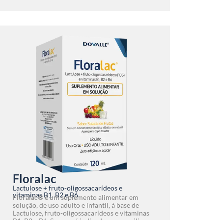
Floralac
Lactulose + fruto-oligossacarídeos e
vitaminas B1, B2 e B6
Floralac® é um suplemento alimentar em
solução, de uso adulto e infantil, à base de
Lactulose, fruto-oligossacarídeos e vitaminas