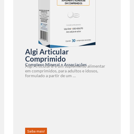
Algi Articular
Comprimido
Complexo Mineral + Associações
Algi Articular® é um suplemento alimentar
em comprimidos, para adultos e idosos,
formulado a partir de um …
Saiba mais!