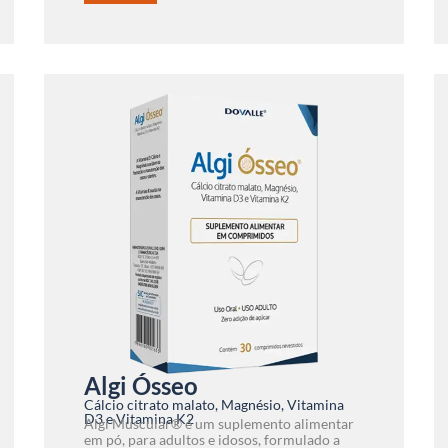
Algi Ósseo
Cálcio citrato malato, Magnésio, Vitamina
D3 e Vitamina K2
Algi Muscular® é um suplemento alimentar
em pó, para adultos e idosos, formulado a