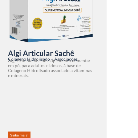
Algi Articular Sachê
Colágeno Hidrolisado + Associações
Algi Articular® é um suplemento alimentar
em pó, para adultos e idosos, à base de
Colágeno Hidrolisado associado a vitaminas
e minerais.
Saiba mais!