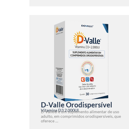
D-Valle Orodispersível
Vitamina D3 2.000UI
D-Valle® é um suplemento alimentar de uso
adulto, em comprimidos orodispersíveis, que
oferece …