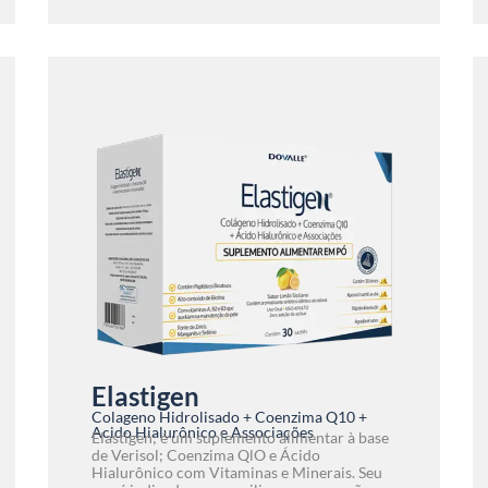
Elastigen
Colageno Hidrolisado + Coenzima Q10 +
Acido Hialurônico e Associações
Elastigen; é um suplemento alimentar à base
de Verisol; Coenzima QlO e Ácido
Hialurônico com Vitaminas e Minerais. Seu