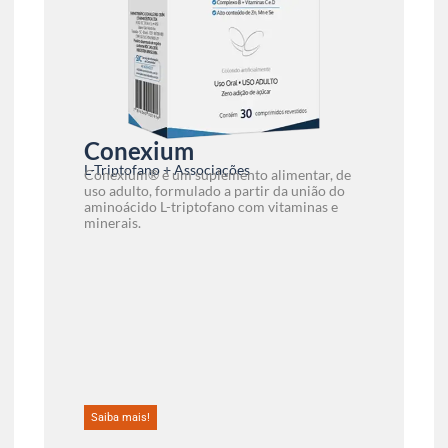
Conexium
L-Triptofano + Associações
Conexium® é um suplemento alimentar, de
uso adulto, formulado a partir da união do
aminoácido L-triptofano com vitaminas e
minerais.
Saiba mais!