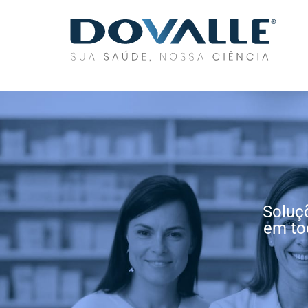
Soluç
em to