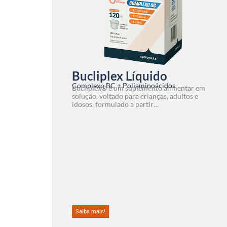
Bucliplex Líquido
Complexo BC + Poliaminoácidos
Bucliplex® é um suplemento alimentar em
solução, voltado para crianças, adultos e
idosos, formulado a partir…
Saiba mais!