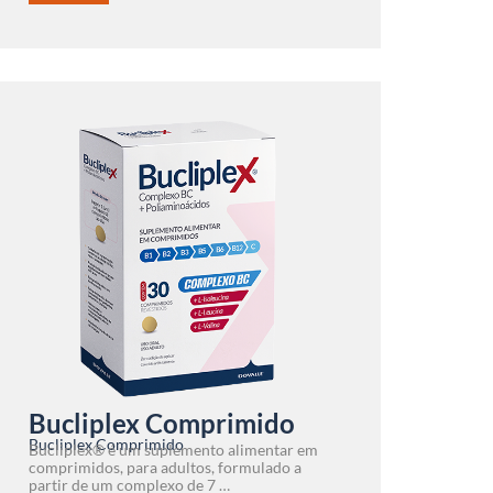
Bucliplex Comprimido
Bucliplex Comprimido
Bucliplex® é um suplemento alimentar em
comprimidos, para adultos, formulado a
partir de um complexo de 7 …