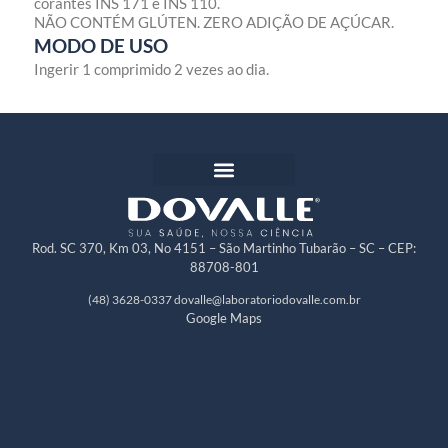
corantes INS 171 e INS 110.
NÃO CONTÉM GLÚTEN. ZERO ADIÇÃO DE AÇÚCAR.
MODO DE USO
Ingerir 1 comprimido 2 vezes ao dia.
Rod. SC 370, Km 03, No 4151 – São Martinho Tubarão – SC – CEP:
88708-801
(48) 3628-0337
dovalle@laboratoriodovalle.com.br
Google Maps