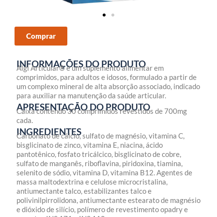
Comprar
INFORMAÇÕES DO PRODUTO
Algi Articular® é um suplemento alimentar em
comprimidos, para adultos e idosos, formulado a partir de
um complexo mineral de alta absorção associado, indicado
para auxiliar na manutenção da saúde articular.
APRESENTAÇÃO DO PRODUTO
Caixa contendo 30 comprimidos revestidos de 700mg
cada.
INGREDIENTES
Carbonato de cálcio, sulfato de magnésio, vitamina C,
bisglicinato de zinco, vitamina E, niacina, ácido
pantotênico, fosfato tricálcico, bisglicinato de cobre,
sulfato de manganês, riboflavina, piridoxina, tiamina,
selenito de sódio, vitamina D, vitamina B12. Agentes de
massa maltodextrina e celulose microcristalina,
antiumectante talco, estabilizantes talco e
polivinilpirrolidona, antiumectante estearato de magnésio
e dióxido de silício, polímero de revestimento opadry e