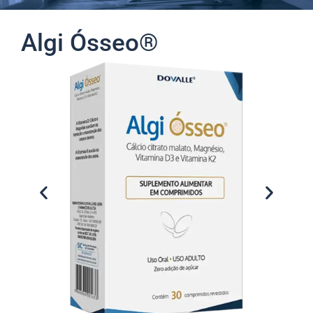
Algi Ósseo®