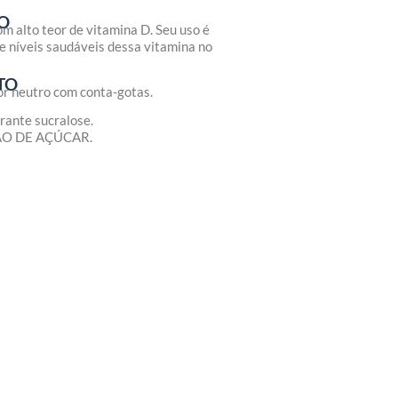
O
m alto teor de vitamina D. Seu uso é
e níveis saudáveis dessa vitamina no
TO
or neutro com conta-gotas.
orante sucralose.
O DE AÇÚCAR.