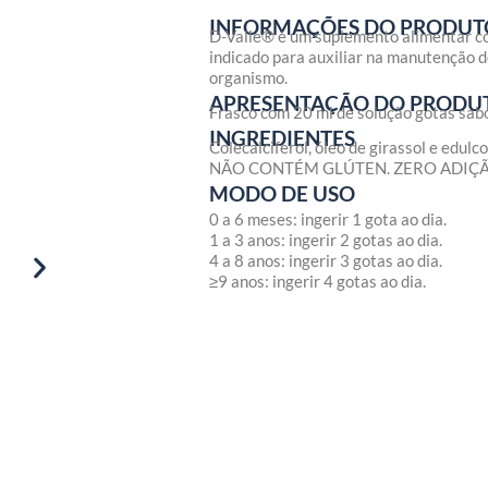
INFORMAÇÕES DO PRODUT
D-Valle® é um suplemento alimentar co
indicado para auxiliar na manutenção d
organismo.
APRESENTAÇÃO DO PRODU
Frasco com 20 ml de solução gotas sab
INGREDIENTES
Colecalciferol, óleo de girassol e edulc
NÃO CONTÉM GLÚTEN. ZERO ADIÇÃ
MODO DE USO
0 a 6 meses: ingerir 1 gota ao dia.
1 a 3 anos: ingerir 2 gotas ao dia.
4 a 8 anos: ingerir 3 gotas ao dia.
≥9 anos: ingerir 4 gotas ao dia.