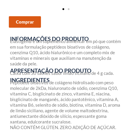
Comprar
INFORMAÇÕES DO PRODUTO
Elastigen® é um suplemento alimentar em pó que contém
em sua formulação peptídeos bioativos de colágeno,
coenzima Q10, ácido hialurônico e um completo mix de
vitaminas e minerais que auxiliam na manutenção da
saúde da pele.
APRESENTAÇÃO DO PRODUTO
Caixa com 30 sachês sabor limão siciliano de 4 g cada.
INGREDIENTES
Peptídeos bioativos de colágeno hidrolisado com peso
molecular de 2kDa, hialuronato de sódio, coenzima Q10,
vitamina C, bisglicinato de zinco, vitamina E, niacina,
bisglicinato de manganês, ácido pantotênico, vitamina A,
vitamina B6, selenito de sódio, biotina, vitamina D, aroma
de limão siciliano, agente de volume maltodextrina,
antiumectante dióxido de silício, espessante goma
xantana, edulcorante sucralose.
NÃO CONTÉM GLÚTEN. ZERO ADIÇÃO DE AÇÚCAR.