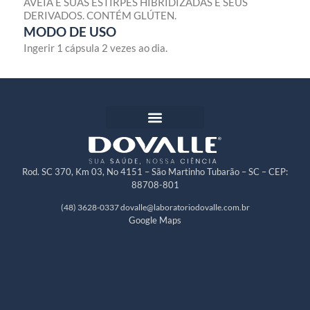
AVEIA E SUAS ESTIRPES HIBRIDIZADAS E SEUS
DERIVADOS. CONTÉM GLÚTEN.
MODO DE USO
Ingerir 1 cápsula 2 vezes ao dia.
Rod. SC 370, Km 03, No 4151 – São Martinho Tubarão – SC – CEP:
88708-801
(48) 3628-0337
dovalle@laboratoriodovalle.com.br
Google Maps