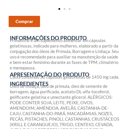
Comprar
INFORMAÇÕES DO PRODUTO
Primavit® é um suplemento alimentar em cápsulas
gelatinosas, indicado para mulheres, elaborado a partir da
conjugação dos óleos de Prímula, Borragem e Linhaça. Seu
uso é recomendado para auxiliar na manutenção da saúde
e bem-estar feminino durante as fases de TPM, climatério
e menopausa.
APRESENTAÇÃO DO PRODUTO
Caixa contendo 30 cápsulas gelatinosas de 1450 mg cada.
INGREDIENTES
Óleo de linhaça, óleo de prímula, óleo de semente de
borragem, água purificada, acetato DL-alfa-tocoferol,
gelificante gelatina e umectante glicerol. ALÉRGICOS:
PODE CONTER SOJA, LEITE, PEIXE, OVOS,
AMENDOIM, AMÊNDOA, AVELÃS, CASTANHA-DE-
CAJU, CASTANHA-DO-PARÁ, MACADÂMIAS, NOZES,
PECÃS, PISTACHES, PINOLI, CASTANHAS, CRUSTÁCEOS
(KRILL E CARANGUEJO), TRIGO, CENTEIO, CEVADA,