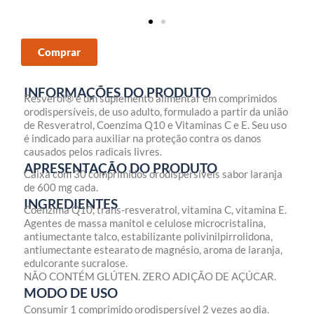
Comprar
INFORMAÇÕES DO PRODUTO
Resverol® é um suplemento alimentar em comprimidos
orodispersíveis, de uso adulto, formulado a partir da união
de Resveratrol, Coenzima Q10 e Vitaminas C e E. Seu uso
é indicado para auxiliar na proteção contra os danos
causados pelos radicais livres.
APRESENTAÇÃO DO PRODUTO
Caixa com 30 comprimidos orodispersíveis sabor laranja
de 600 mg cada.
INGREDIENTES
Coenzima Q10, trans-resveratrol, vitamina C, vitamina E.
Agentes de massa manitol e celulose microcristalina,
antiumectante talco, estabilizante polivinilpirrolidona,
antiumectante estearato de magnésio, aroma de laranja,
edulcorante sucralose.
NÃO CONTÉM GLÚTEN. ZERO ADIÇÃO DE AÇÚCAR.
MODO DE USO
Consumir 1 comprimido orodispersível 2 vezes ao dia.