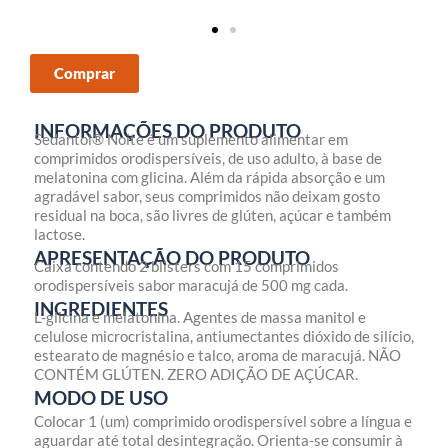
Comprar
INFORMAÇÕES DO PRODUTO
Sedantol® Noite é um suplemento alimentar em
comprimidos orodispersíveis, de uso adulto, à base de
melatonina com glicina. Além da rápida absorção e um
agradável sabor, seus comprimidos não deixam gosto
residual na boca, são livres de glúten, açúcar e também
lactose.
APRESENTAÇÃO DO PRODUTO
Caixa contendo 2 blisters com 15 comprimidos
orodispersíveis sabor maracujá de 500 mg cada.
INGREDIENTES
L-glicina e melatonina. Agentes de massa manitol e
celulose microcristalina, antiumectantes dióxido de silício,
estearato de magnésio e talco, aroma de maracujá. NÃO
CONTÉM GLÚTEN. ZERO ADIÇÃO DE AÇÚCAR.
MODO DE USO
Colocar 1 (um) comprimido orodispersível sobre a língua e
aguardar até total desintegração. Orienta-se consumir à